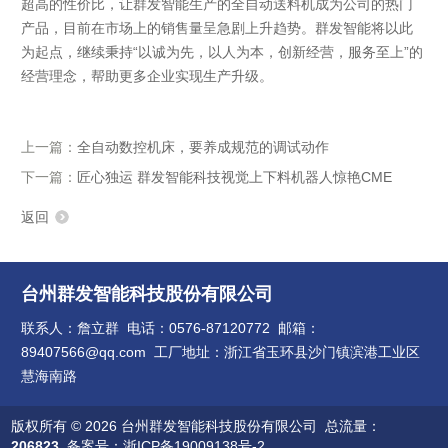
超高的性价比，让群发智能生产的全自动送料机成为公司的热门
产品，目前在市场上的销售量呈急剧上升趋势。群发智能将以此
为起点，继续秉持“以诚为先，以人为本，创新经营，服务至上”的
经营理念，帮助更多企业实现生产升级。
上一篇：
全自动数控机床，要养成规范的调试动作
下一篇：
匠心独运 群发智能科技视觉上下料机器人惊艳CME
返回
台州群发智能科技股份有限公司
联系人：詹立群 电话：0576-87120772 邮箱：
89407566@qq.com 工厂地址：浙江省玉环县沙门镇滨港工业区
慧海南路
版权所有 © 2026 台州群发智能科技股份有限公司 总流量：
206823
备案号：浙ICP备19009138号-2