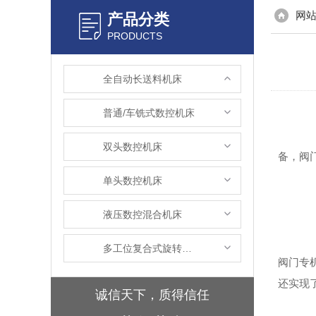
网
产品分类
PRODUCTS
全自动长送料机床
普通/车铣式数控机床
在
双头数控机床
备，阀
单头数控机床
智
液压数控混合机床
阀
多工位复合式旋转机床
阀门专
还实现
诚信天下，质得信任