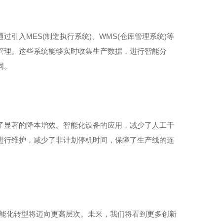
入MES(制造执行系统)、WMS(仓库管理系统)等
管理。这些系统能够实时收集生产数据，进行智能分
同。
显著的降本增效。智能化设备的应用，减少了人工干
进行维护，减少了非计划停机时间，保障了生产线的连
能化转型将迈向更高层次。未来，我们将看到更多创新