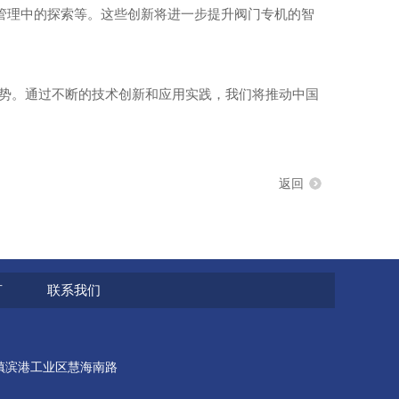
管理中的探索等。这些创新将进一步提升阀门专机的智
趋势。通过不断的技术创新和应用实践，我们将推动中国
返回
言
联系我们
沙门镇滨港工业区慧海南路