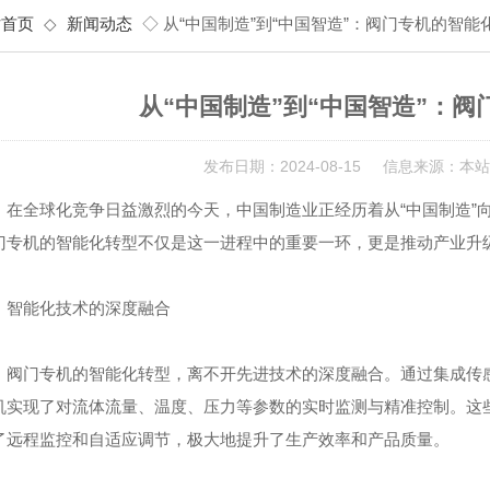
站首页
◇
新闻动态
◇ 从“中国制造”到“中国智造”：阀门专机的智能
从“中国制造”到“中国智造”：
发布日期：2024-08-15 信息来源：本
全球化竞争日益激烈的今天，中国制造业正经历着从“中国制造”向
门专机的智能化转型不仅是这一进程中的重要一环，更是推动产业升
能化技术的深度融合
门专机的智能化转型，离不开先进技术的深度融合。通过集成传感器技
机实现了对流体流量、温度、压力等参数的实时监测与精准控制。这
了远程监控和自适应调节，极大地提升了生产效率和产品质量。