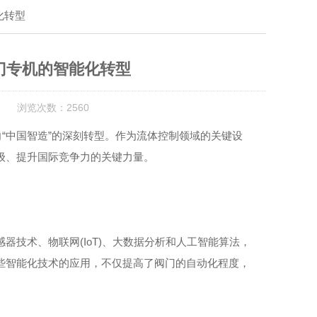
化转型
阀门专机的智能化转型
站 浏览次数：2560
“中国智造”的深刻转型。作为流体控制领域的关键设
级、提升国际竞争力的关键力量。
术、物联网(IoT)、大数据分析和人工智能算法，
些智能化技术的应用，不仅提高了阀门的自动化程度，