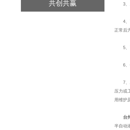
共创共赢
3、应
4、高
正常后
5、高
6、使
7、工
压力或
用维护
台州
半自动