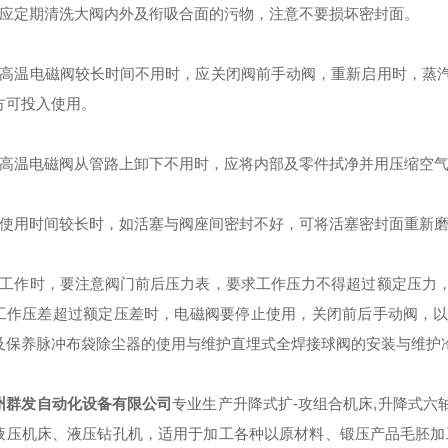
定期清洗大阀内外及衔吸合面的污物，注意不要损坏密封面。
温电磁阀较长时间不用时，应关闭阀前手动阀，重新启用时，蒸汽
方可投入使用。
温电磁阀从管路上卸下不用时，应将内部及零件拭净并用压缩空气
用时间较长时，如活塞与阀座间密封不好，可将活塞密封面重新磨
作时，要注意阀门前后压力表，要求工作压力不得超过额定压力，
工作压差超过额定压差时，电磁阀要停止使用，关闭前后手动阀，
及保养脉冲布袋除尘器的使用与维护直埋式全焊接球阀的安装与维护
群发自动化设备有限公司
专业生产升降式扩-攻组合机床,升降式六
液压机床、液压钻孔机，适用于加工各种以原材料、锻压产品毛胚加