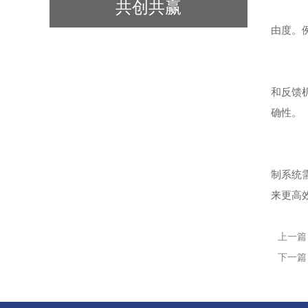
共创共赢
它
由度。
桁
和反馈
确性。
总
制系统
来更高
上一
下一篇