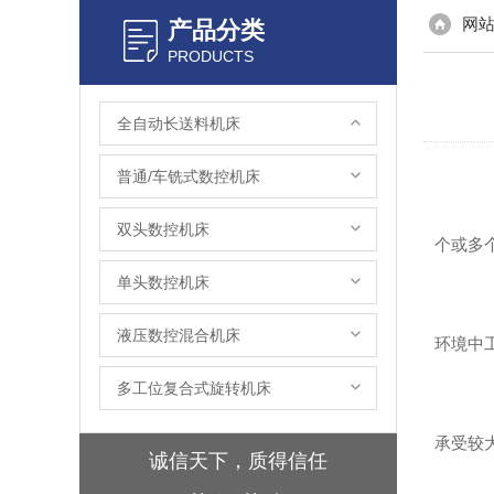
网
产品分类
PRODUCTS
全自动长送料机床
普通/车铣式数控机床
桁
双头数控机床
个或多
单头数控机床
桁
液压数控混合机床
环境中
多工位复合式旋转机床
该
承受较
诚信天下，质得信任